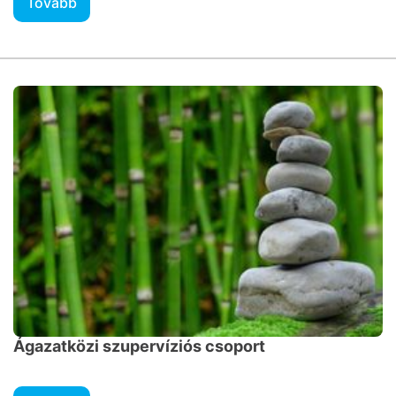
Tovább
Ágazatközi szupervíziós csoport