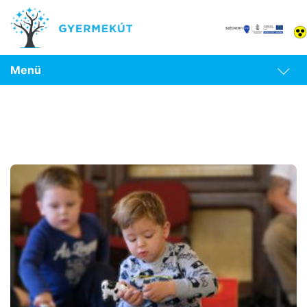
Menü
Óvodapedagógusoknak