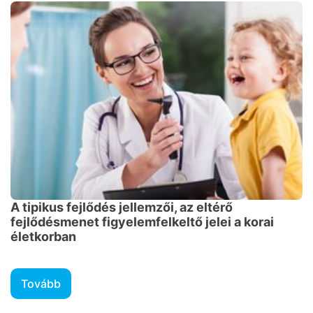
A tipikus fejlődés jellemzői, az eltérő
fejlődésmenet figyelemfelkeltő jelei a korai
életkorban
Tovább