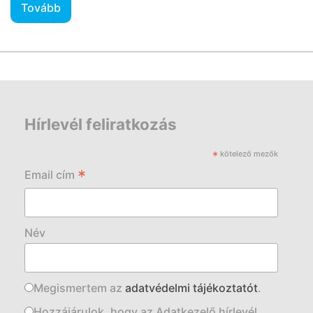
Tovább
Hírlevél feliratkozás
*
kötelező mezők
*
Email cím
Név
Megismertem az
adatvédelmi tájékoztatót
.
Hozzájárulok, hogy az Adatkezelő hírlevél